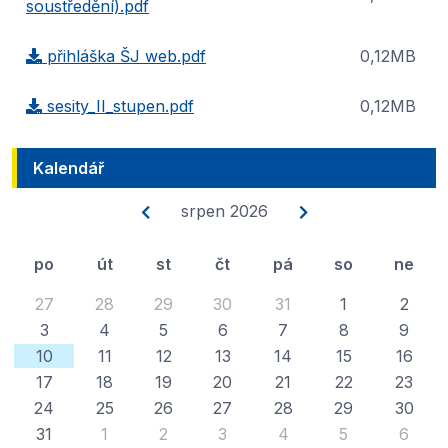
soustředění).pdf
přihláška ŠJ web.pdf
0,12MB
sesity_II_stupen.pdf
0,12MB
Kalendář
srpen 2026
po
út
st
čt
pá
so
ne
27
28
29
30
31
1
2
3
4
5
6
7
8
9
10
11
12
13
14
15
16
17
18
19
20
21
22
23
24
25
26
27
28
29
30
31
1
2
3
4
5
6