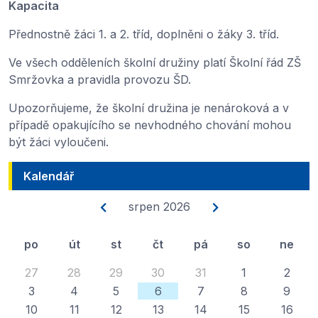
Kapacita
Přednostně žáci 1. a 2. tříd, doplněni o žáky 3. tříd.
Ve všech odděleních školní družiny platí Školní řád ZŠ
Smržovka a pravidla provozu ŠD.
Upozorňujeme, že školní družina je nenároková a v
případě opakujícího se nevhodného chování mohou
být žáci vyloučeni.
Kalendář
srpen 2026
po
út
st
čt
pá
so
ne
27
28
29
30
31
1
2
3
4
5
6
7
8
9
10
11
12
13
14
15
16