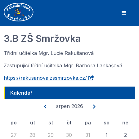
3.B ZŠ Smržovka
Třídní učitelka Mgr. Lucie Rakušanová
Zastupující třídní učitelka Mgr. Barbora Lankašová
https://rakusanova.zssmrzovka.cz/
Kalendář
srpen 2026
po
út
st
čt
pá
so
ne
27
28
29
30
31
1
2