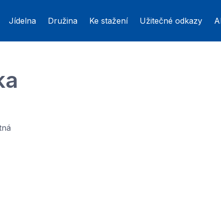
Jídelna
Družina
Ke stažení
Užitečné odkazy
A
ka
tná