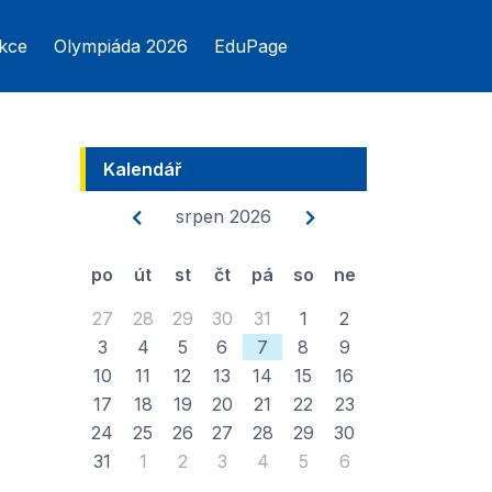
kce
Olympiáda 2026
EduPage
Kalendář
srpen 2026
po
út
st
čt
pá
so
ne
27
28
29
30
31
1
2
3
4
5
6
7
8
9
10
11
12
13
14
15
16
17
18
19
20
21
22
23
24
25
26
27
28
29
30
31
1
2
3
4
5
6