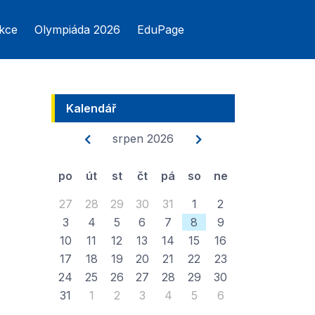
kce
Olympiáda 2026
EduPage
Kalendář
srpen 2026
po
út
st
čt
pá
so
ne
27
28
29
30
31
1
2
3
4
5
6
7
8
9
10
11
12
13
14
15
16
17
18
19
20
21
22
23
24
25
26
27
28
29
30
31
1
2
3
4
5
6