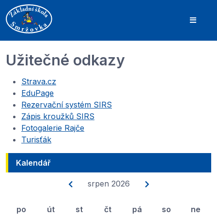
Užitečné odkazy
Strava.cz
EduPage
Rezervační systém SIRS
Zápis kroužků SIRS
Fotogalerie Rajče
Turisťák
Kalendář
srpen 2026
po
út
st
čt
pá
so
ne