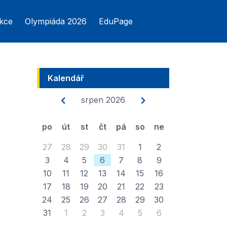
kce
Olympiáda 2026
EduPage
Kalendář
srpen 2026
po
út
st
čt
pá
so
ne
27
28
29
30
31
1
2
3
4
5
6
7
8
9
10
11
12
13
14
15
16
17
18
19
20
21
22
23
24
25
26
27
28
29
30
31
1
2
3
4
5
6