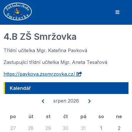
4.B ZŠ Smržovka
Třídní učitelka Mgr. Kateřina Pavková
Zastupující třídní učitelka Mgr. Aneta Tesařová
https://pavkova.zssmrzovka.cz/
Kalendář
srpen 2026
po
út
st
čt
pá
so
ne
27
28
29
30
31
1
2