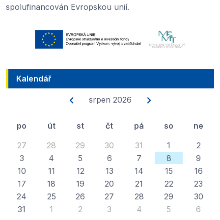
spolufinancován Evropskou unií.
Kalendář
srpen 2026
po
út
st
čt
pá
so
ne
27
28
29
30
31
1
2
3
4
5
6
7
8
9
10
11
12
13
14
15
16
17
18
19
20
21
22
23
24
25
26
27
28
29
30
31
1
2
3
4
5
6